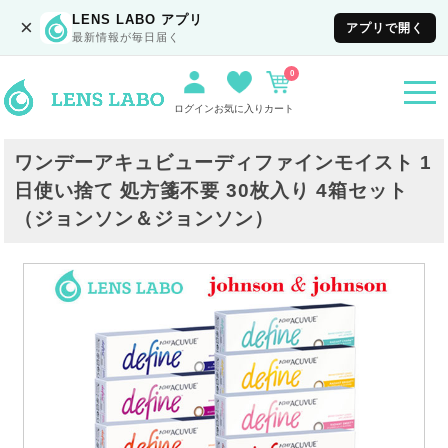
LENS LABO アプリ
×
アプリで開く
最新情報が毎日届く
0
togg
navi
ログイン
お気に入り
カート
ワンデーアキュビューディファインモイスト 1
日使い捨て 処方箋不要 30枚入り 4箱セット
（ジョンソン＆ジョンソン）