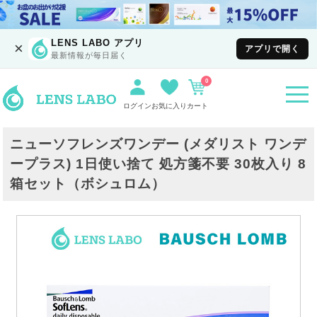
LENS LABO アプリ
×
アプリで開く
最新情報が毎日届く
0
togg
navi
ログイン
お気に入り
カート
ニューソフレンズワンデー (メダリスト ワンデ
ープラス) 1日使い捨て 処方箋不要 30枚入り 8
箱セット（ボシュロム）