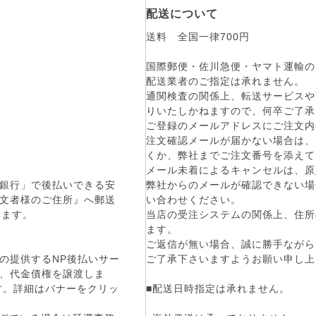
配送について
送料 全国一律700円
国際郵便・佐川急便・ヤマト運輸の
配送業者のご指定は承れません。
通関検査の関係上、転送サービスや
りいたしかねますので、何卒ご了承
ご登録のメールアドレスにご注文内
注文確認メールが届かない場合は、
くか、弊社までご注文番号を添えて
メール未着によるキャンセルは、原
弊社からのメールが確認できない場
銀行」で後払いできる安
い合わせください。
文者様のご住所』へ郵送
当店の受注システムの関係上、住所
します。
ます。
ご返信が無い場合、誠に勝手ながら
ご了承下さいますようお願い申し上
の提供するNP後払いサー
、代金債権を譲渡しま
■配送日時指定は承れません。
です。詳細はバナーをクリッ