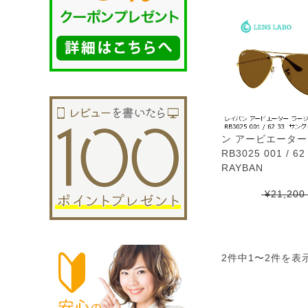
ン アービエーター
RB3025 001 / 
RAYBAN
¥21,20
2件中
1
〜
2
件を表