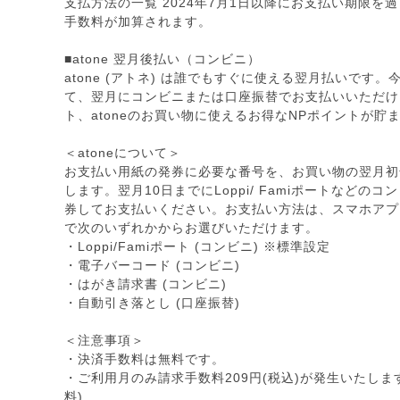
支払方法の一覧 2024年7月1日以降にお支払い期限を
手数料が加算されます。
■atone 翌月後払い（コンビニ）
atone (アトネ) は誰でもすぐに使える翌月払いです
て、翌月にコンビニまたは口座振替でお支払いいただけま
ト、atoneのお買い物に使えるお得なNPポイントが貯
＜atoneについて＞
お支払い用紙の発券に必要な番号を、お買い物の翌月初
します。翌月10日までにLoppi/ Famiポートなどの
券してお支払いください。お支払い方法は、スマホアプ
で次のいずれかからお選びいただけます。
・Loppi/Famiポート (コンビニ) ※標準設定
・電子バーコード (コンビニ)
・はがき請求書 (コンビニ)
・自動引き落とし (口座振替)
＜注意事項＞
・決済手数料は無料です。
・ご利用月のみ請求手数料209円(税込)が発生いたしま
料)