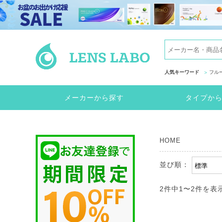
人気キーワード
フル
メーカーから探す
タイプか
HOME
並び順：
2件中
1
〜
2
件を表