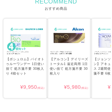
RECOMMEND
おすすめ商品
【ボシュロム】バイオト
【アルコン】デイリーズ
【ジョンソ
ゥルーワンデー 1日使い
トータル1 遠近両用 1日
ン】アキュ
捨て 処方箋不要 30枚入
使い捨て 処方箋不要 30
ス 2週間使
り 4箱セット
枚入り
箋不要 6枚
¥9,950
¥5,980
¥
(税込)
(税込)