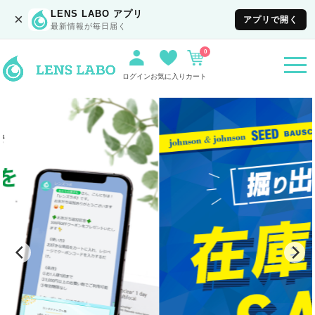
LENS LABO アプリ
×
アプリで開く
最新情報が毎日届く
0
togg
navi
ログイン
お気に入り
カート