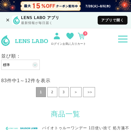
LENS LABO アプリ
×
アプリで開く
最新情報が毎日届く
0
togg
navi
ログイン
お気に入り
カート
並び順：
83件中
1
～
12
件を表示
1
2
3
＞
＞＞
商品一覧
バイオトゥルーワンデー 1日使い捨て 処方箋不