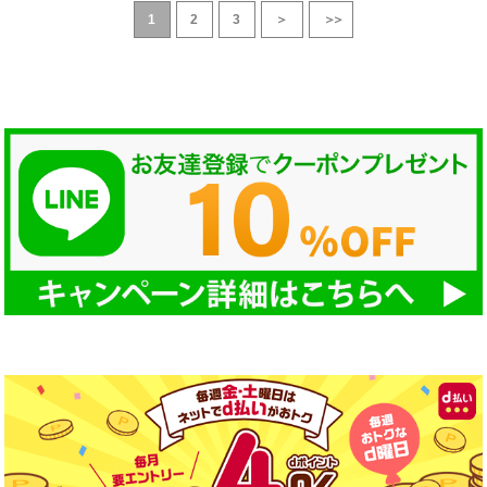
1
2
3
＞
＞＞