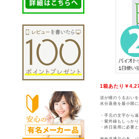
1箱あたり￥4,2
涙が瞳のうるおいを
水分蒸発を最小限に
・手元の文字から遠
・紫外線もしっかり
・終日装用に必要と
海外流通品の為、パ