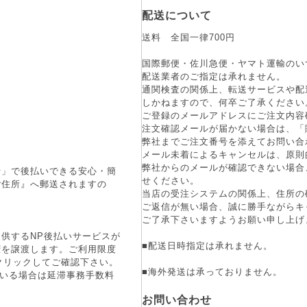
配送について
送料 全国一律700円
国際郵便・佐川急便・ヤマト運輸のい
配送業者のご指定は承れません。
通関検査の関係上、転送サービスや配
しかねますので、何卒ご了承ください
ご登録のメールアドレスにご注文内容
注文確認メールが届かない場合は、「
弊社までご注文番号を添えてお問い合
メール未着によるキャンセルは、原則
弊社からのメールが確認できない場合
行」で後払いできる安心・簡
せください。
ご住所』へ郵送されますの
当店の受注システムの関係上、住所の
ご返信が無い場合、誠に勝手ながらキ
ご了承下さいますようお願い申し上げ
供するNP後払いサービスが
■配送日時指定は承れません。
権を譲渡します。ご利用限度
をクリックしてご確認下さい。
■海外発送は承っておりません。
ている場合は延滞事務手数料
お問い合わせ