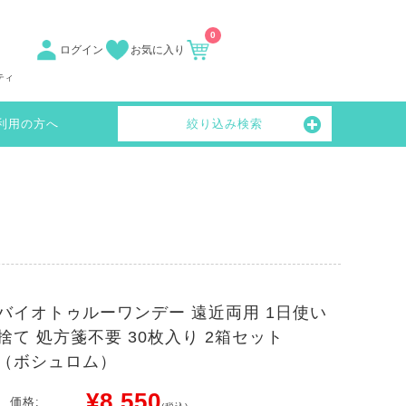
0
ログイン
お気に入り
ティ
利用の方へ
絞り込み検索
バイオトゥルーワンデー 遠近両用 1日使い
捨て 処方箋不要 30枚入り 2箱セット
（ボシュロム）
¥8,550
価格: