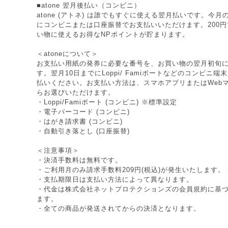
■atone 翌月後払い（コンビニ）
atone (アトネ) は誰でもすぐに使える翌月払いです。今
にコンビニまたは口座振替でお支払いいただけます。200円で
い物に使えるお得なNPポイントが貯まります。
＜atoneについて＞
お支払い用紙の発券に必要な番号を、お買い物の翌月初旬
す。翌月10日までにLoppi/ Famiポートなどのコンビニ
払いください。お支払い方法は、スマホアプリまたはWeb
らお選びいただけます。
・Loppi/Famiポート (コンビニ) ※標準設定
・電子バーコード (コンビニ)
・はがき請求書 (コンビニ)
・自動引き落とし (口座振替)
＜注意事項＞
・決済手数料は無料です。
・ご利用月のみ請求手数料209円(税込)が発生いたします。 
・支払期限日は支払い方法によって異なります。
・代金は株式会社ネットプロテクションズの
会員規約
に基
ます。
・全ての商品が発送されてからの決済となります。