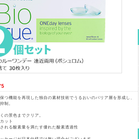
75
保つ機能を再現した独自の素材技術でうるおいのバリア層を形成し、
抑制。
くの景色までクリア。
カット
される酸素量を満たす優れた酸素透過性
ッケージが日本仕様では無い場合がございます。