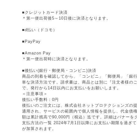
■クレジットカード決済
＊第一便出荷後5～10日後に決済となります。
■d払い（ドコモ）
■PayPay
■Amazon Pay
＊第一便出荷時に決済となります。
■後払い(銀行・郵便局・コンビニ)決済
商品の到着を確認してから、「コンビニ」「郵便局」「銀
単な決済方法です。請求書は、商品とは別に『注文者様の
で、発行から14日以内にお支払いをお願いします。
＜注意事項＞
後払い手数料：0円
後払いのご注文には、株式会社ネットプロテクションズの提
適用され、サービスの範囲内で個人情報を提供し、代金債
額は累計残高で90,000円（税込）迄です。詳細はバナー
支払方法の一覧 2024年7月1日以降にお支払い期限を過ぎ
が加算されます。