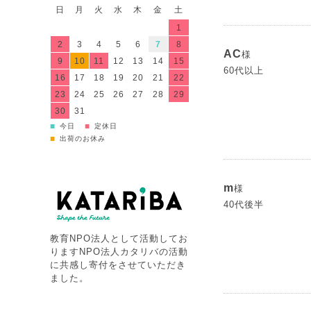
日
月
火
水
木
金
土
1
2
3
4
5
6
7
8
AC
様
9
10
11
12
13
14
15
60代以上
16
17
18
19
20
21
22
23
24
25
26
27
28
29
30
31
■
■
今日
定休日
■
出荷のお休み
m
様
40代後半
教育NPO法人として活動してお
りますNPO法人カタリバの活動
に共感し寄付をさせていただき
ました。