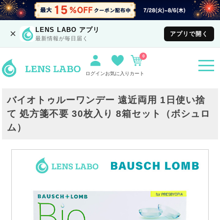
LENS LABO アプリ
×
アプリで開く
最新情報が毎日届く
0
togg
navi
ログイン
お気に入り
カート
バイオトゥルーワンデー 遠近両用 1日使い捨
て 処方箋不要 30枚入り 8箱セット（ボシュロ
ム）