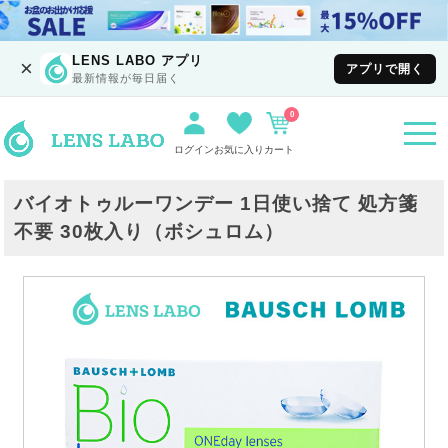
LENS LABO アプリ
×
アプリで開く
最新情報が毎日届く
0
togg
navi
ログイン
お気に入り
カート
バイオトゥルーワンデー 1日使い捨て 処方箋
不要 30枚入り（ボシュロム）