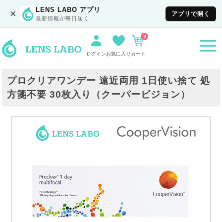
LENS LABO アプリ
×
アプリで開く
最新情報が毎日届く
0
togg
navi
ログイン
お気に入り
カート
プロクリアワンデー 遠近両用 1日使い捨て 処
方箋不要 30枚入り（クーパービジョン）