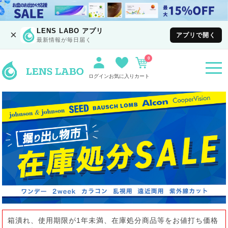
LENS LABO アプリ
×
アプリで開く
最新情報が毎日届く
0
togg
navi
ログイン
お気に入り
カート
箱潰れ、使用期限が1年未満、在庫処分商品等をお値打ち価格