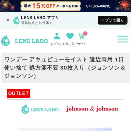
LENS LABO アプリ
×
アプリで開く
最新情報が毎日届く
0
togg
navi
ログイン
お気に入り
カート
ワンデー アキュビューモイスト 遠近両用 1日
使い捨て 処方箋不要 30枚入り（ジョンソン＆
ジョンソン）
OUTLET