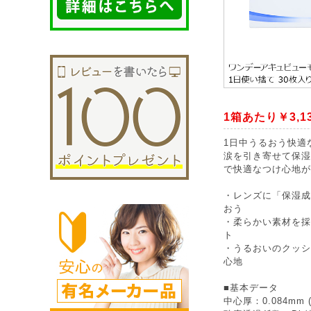
1箱あたり￥3,1
1日中うるおう快適
涙を引き寄せて保湿
で快適なつけ心地が
・レンズに「保湿成
おう
・柔らかい素材を採
ト
・うるおいのクッシ
心地
■基本データ
中心厚：0.084mm (