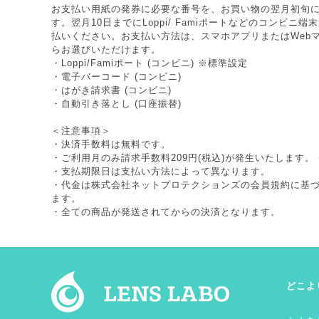
お支払い用紙の発券に必要な番号を、お買い物の翌月初旬
す。翌月10日までにLoppi/ Famiポートなどのコンビニ
払いください。お支払い方法は、スマホアプリまたはWeb
らお選びいただけます。
・Loppi/Famiポート (コンビニ) ※標準設定
・電子バーコード (コンビニ)
・はがき請求書 (コンビニ)
・自動引き落とし (口座振替)
＜注意事項＞
・決済手数料は無料です。
・ご利用月のみ請求手数料209円(税込)が発生いたします。 
・支払期限日は支払い方法によって異なります。
・代金は株式会社ネットプロテクションズの
会員規約
に基
ます。
・全ての商品が発送されてからの決済となります。
どこよ