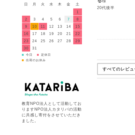
る
様
日
月
火
水
木
金
土
20代後半
1
2
3
4
5
6
7
8
9
10
11
12
13
14
15
16
17
18
19
20
21
22
23
24
25
26
27
28
29
30
31
■
■
今日
定休日
■
出荷のお休み
すべてのレビュ
教育NPO法人として活動してお
りますNPO法人カタリバの活動
に共感し寄付をさせていただき
ました。