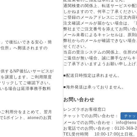
通関検査の関係上、転送サービスや配
しかねますので、何卒ご了承ください
ご登録のメールアドレスにご注文内容
注文確認メールが届かない場合は、「
弊社までご注文番号を添えてお問い合
メール未着によるキャンセルは、原則
弊社からのメールが確認できない場合
行」で後払いできる安心・簡
せください。
ご住所』へ郵送されますの
当店の受注システムの関係上、住所の
ご返信が無い場合、誠に勝手ながらキ
ご了承下さいますようお願い申し上げ
供するNP後払いサービスが
■配送日時指定は承れません。
権を譲渡します。ご利用限度
をクリックしてご確認下さい。
■海外発送は承っておりません。
ている場合は延滞事務手数料
お問い合わせ
レンズラボお客様窓口
月のご利用分をまとめて、翌月
チャットでのお問い合わせ：
チャッ
1ポイント、atoneのお買
メールでのお問い合わせ：
info@lens
お電話でのお問い合わせ：
0120-369-
TEL受付時間 10:00-17:00(土