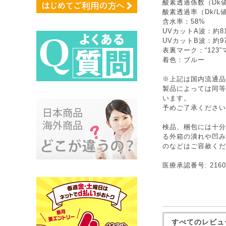
酸素透過係数（Dk値
酸素透過率（Dk/L値
含水率：58%
UVカットA波：約8
UVカットB波：約9
表裏マーク：“123”
着色：ブルー
※上記は国内流通品
製品によっては同等
います。
予めご了承ください
検品、梱包には十分
る外箱の潰れや凹み
のなどはご容赦くだ
医療承認番号: 21600
すべてのレビュ