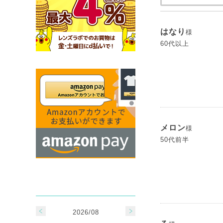
はなり
様
60代以上
メロン
様
50代前半
2026/08