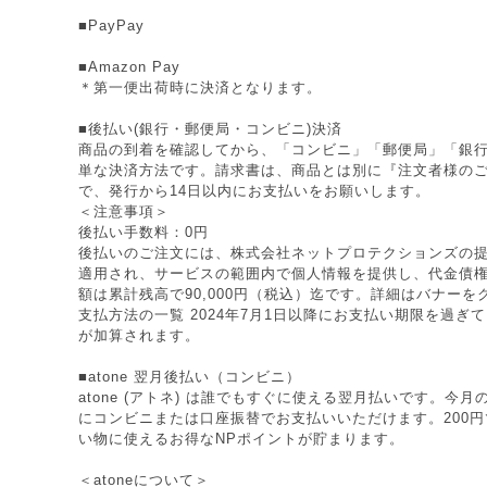
■PayPay
■Amazon Pay
＊第一便出荷時に決済となります。
■後払い(銀行・郵便局・コンビニ)決済
商品の到着を確認してから、「コンビニ」「郵便局」「銀
単な決済方法です。請求書は、商品とは別に『注文者様の
で、発行から14日以内にお支払いをお願いします。
＜注意事項＞
後払い手数料：0円
後払いのご注文には、株式会社ネットプロテクションズの提
適用され、サービスの範囲内で個人情報を提供し、代金債
額は累計残高で90,000円（税込）迄です。詳細はバナー
支払方法の一覧 2024年7月1日以降にお支払い期限を過ぎ
が加算されます。
■atone 翌月後払い（コンビニ）
atone (アトネ) は誰でもすぐに使える翌月払いです。今
にコンビニまたは口座振替でお支払いいただけます。200円で
い物に使えるお得なNPポイントが貯まります。
＜atoneについて＞