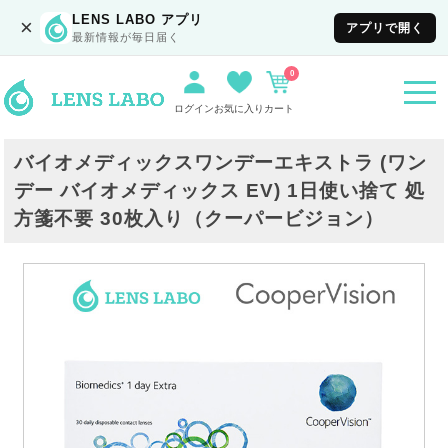
LENS LABO アプリ
×
アプリで開く
最新情報が毎日届く
0
togg
navi
ログイン
お気に入り
カート
バイオメディックスワンデーエキストラ (ワン
デー バイオメディックス EV) 1日使い捨て 処
方箋不要 30枚入り（クーパービジョン）