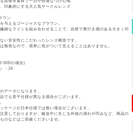
る高保水素材で一日中快適なつけ心地
、印象的にする大人気サークルレンズ
ラウン
を与えるゴージャスなブラウン。
繊細なラインを組み合わせることで、自然で奥行き感のある大きく印
ない安全性にこだわったレンズ構造です。
は無色なので、視界に色がついて見えることはありません。
3.00Dの場合)
）：26
のデータになります。
品でも若干仕様が異なる場合がございます。
。
ッケージが日本仕様では無い場合がございます。
注意しておりますが、輸送中に生じる外箱の潰れや凹みなど、商品の
ものなどはご容赦くださいませ。