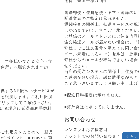
送料 全国一律700円
国際郵便・佐川急便・ヤマト運輸のい
配送業者のご指定は承れません。
通関検査の関係上、転送サービスや配
しかねますので、何卒ご了承ください
ご登録のメールアドレスにご注文内容
注文確認メールが届かない場合は、「
弊社までご注文番号を添えてお問い合
メール未着によるキャンセルは、原則
弊社からのメールが確認できない場合
行」で後払いできる安心・簡
せください。
ご住所』へ郵送されますの
当店の受注システムの関係上、住所の
ご返信が無い場合、誠に勝手ながらキ
ご了承下さいますようお願い申し上げ
供するNP後払いサービスが
■配送日時指定は承れません。
権を譲渡します。ご利用限度
をクリックしてご確認下さい。
■海外発送は承っておりません。
ている場合は延滞事務手数料
お問い合わせ
レンズラボお客様窓口
月のご利用分をまとめて、翌月
チャットでのお問い合わせ：
チャッ
1ポイント、atoneのお買