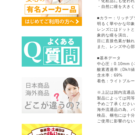
・化粧品にも使われ
・自然に瞳を大きく
■カラー：リッチブ
明るく華やかな印象
レンズにはドットと
象的な瞳を演出。
目に直接色素が触れ
また、レンズ中心部
■基本データ
中心圧：0.10mm (-
酸素透過率（Dk/t値
含水率：69%
着色：ライトブルー
※上記は国内流通品
製品によっては同等
予めご了承ください
海外流通品の為、パ
検品、梱包には十分
ご使用に影響のない