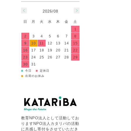
2026/08
日
月
火
水
木
金
土
1
2
3
4
5
6
7
8
9
10
11
12
13
14
15
16
17
18
19
20
21
22
23
24
25
26
27
28
29
30
31
■
■
今日
定休日
■
出荷のお休み
教育NPO法人として活動してお
りますNPO法人カタリバの活動
に共感し寄付をさせていただき