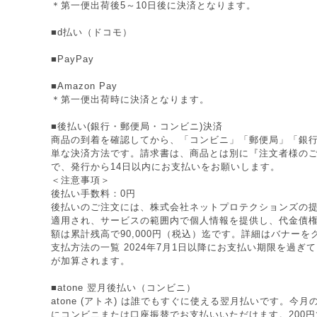
＊第一便出荷後5～10日後に決済となります。
■d払い（ドコモ）
■PayPay
■Amazon Pay
＊第一便出荷時に決済となります。
■後払い(銀行・郵便局・コンビニ)決済
商品の到着を確認してから、「コンビニ」「郵便局」「銀
単な決済方法です。請求書は、商品とは別に『注文者様の
で、発行から14日以内にお支払いをお願いします。
＜注意事項＞
後払い手数料：0円
後払いのご注文には、株式会社ネットプロテクションズの提
適用され、サービスの範囲内で個人情報を提供し、代金債
額は累計残高で90,000円（税込）迄です。詳細はバナー
支払方法の一覧 2024年7月1日以降にお支払い期限を過ぎ
が加算されます。
■atone 翌月後払い（コンビニ）
atone (アトネ) は誰でもすぐに使える翌月払いです。今
にコンビニまたは口座振替でお支払いいただけます。200円で