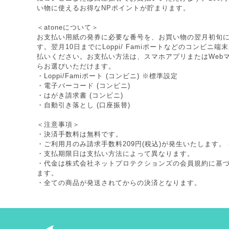
い物に使えるお得なNPポイントが貯まります。
＜atoneについて＞
お支払い用紙の発券に必要な番号を、お買い物の翌月初旬
す。翌月10日までにLoppi/ Famiポートなどのコンビニ
払いください。お支払い方法は、スマホアプリまたはWeb
らお選びいただけます。
・Loppi/Famiポート (コンビニ) ※標準設定
・電子バーコード (コンビニ)
・はがき請求書 (コンビニ)
・自動引き落とし (口座振替)
＜注意事項＞
・決済手数料は無料です。
・ご利用月のみ請求手数料209円(税込)が発生いたします。 
・支払期限日は支払い方法によって異なります。
・代金は株式会社ネットプロテクションズの
会員規約
に基
ます。
・全ての商品が発送されてからの決済となります。