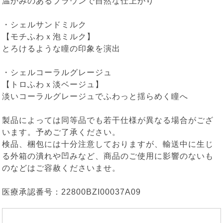
温かみのあるブラウンで自然な仕上がり
・
シェルサンドミルク
【モチふわｘ泡ミルク】
とろけるような瞳の印象を演出
・
シェルコーラルグレージュ
【トロふわｘ淡ベージュ】
淡いコーラルグレージュでふわっと揺らめく瞳へ
製品によっては同等品でも若干仕様が異なる場合がござ
います。予めご了承ください。
検品、梱包には十分注意しておりますが、輸送中に生じ
る外箱の潰れや凹みなど、商品のご使用に影響のないも
のなどはご容赦くださいませ。
医療承認番号：22800BZI00037A09