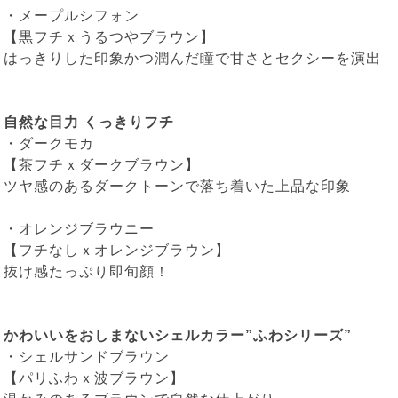
・
メープルシフォン
【黒フチｘうるつやブラウン】
はっきりした印象かつ潤んだ瞳で甘さとセクシーを演出
自然な目力 くっきりフチ
・
ダークモカ
【茶フチｘダークブラウン】
ツヤ感のあるダークトーンで落ち着いた上品な印象
・
オレンジブラウニー
【フチなしｘオレンジブラウン】
抜け感たっぷり即旬顔！
かわいいをおしまないシェルカラー”ふわシリーズ”
・
シェルサンドブラウン
【パリふわｘ波ブラウン】