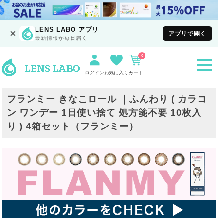
LENS LABO アプリ
×
アプリで開く
最新情報が毎日届く
0
togg
navi
ログイン
お気に入り
カート
フランミー きなこロール ｜ふんわり ( カラコ
ン ワンデー 1日使い捨て 処方箋不要 10枚入
り ) 4箱セット（フランミー）