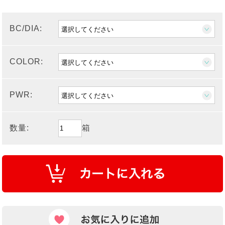
BC/DIA:
COLOR:
PWR:
数量:
箱