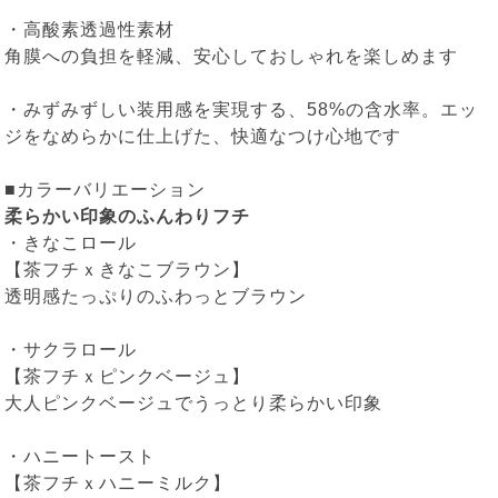
・高酸素透過性素材
角膜への負担を軽減、安心しておしゃれを楽しめます
・みずみずしい装用感を実現する、58%の含水率。エッ
ジをなめらかに仕上げた、快適なつけ心地です
■カラーバリエーション
柔らかい印象のふんわりフチ
・
きなこロール
【茶フチｘきなこブラウン】
透明感たっぷりのふわっとブラウン
・
サクラロール
【茶フチｘピンクベージュ】
大人ピンクベージュでうっとり柔らかい印象
・
ハニートースト
【茶フチｘハニーミルク】