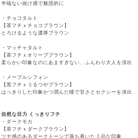
半端ない抜け感で魅惑的に
・
チョコタルト
【茶フチｘチョコブラウン】
とろけるような濃厚ブラウン
・
マッチャタルト
【茶フチｘオリーブブラウン】
柔らかい印象なのにあますぎない、ふんわり大人を演出
・
メープルシフォン
【黒フチｘうるつやブラウン】
はっきりした印象かつ潤んだ瞳で甘さとセクシーを演出
自然な目力 くっきりフチ
・
ダークモカ
【茶フチｘダークブラウン】
ツヤ感のあるダークトーンで落ち着いた上品な印象