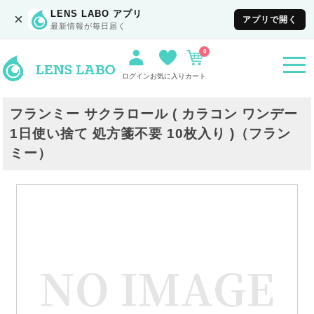
LENS LABO アプリ
×
アプリで開く
最新情報が毎日届く
0
togg
navi
ログイン
お気に入り
カート
フランミー サクラロール ( カラコン ワンデー
1日使い捨て 処方箋不要 10枚入り )（フラン
ミー）