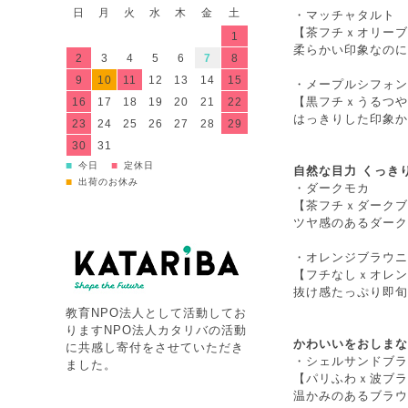
日
月
火
水
木
金
土
・
マッチャタルト
【茶フチｘオリーブ
1
柔らかい印象なのに
2
3
4
5
6
7
8
9
10
11
12
13
14
15
・
メープルシフォン
【黒フチｘうるつや
16
17
18
19
20
21
22
はっきりした印象か
23
24
25
26
27
28
29
30
31
■
■
今日
定休日
自然な目力 くっき
■
出荷のお休み
・
ダークモカ
【茶フチｘダークブ
ツヤ感のあるダーク
・
オレンジブラウニ
【フチなしｘオレン
抜け感たっぷり即旬
教育NPO法人として活動してお
りますNPO法人カタリバの活動
かわいいをおしまな
に共感し寄付をさせていただき
・
シェルサンドブラ
ました。
【パリふわｘ波ブラ
温かみのあるブラウ