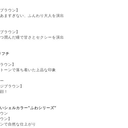
ブラウン】
あますぎない、ふんわり大人を演出
ブラウン】
つ潤んだ瞳で甘さとセクシーを演出
りフチ
ラウン】
トーンで落ち着いた上品な印象
ー
ジブラウン】
顔！
いシェルカラー”ふわシリーズ”
ウン
ウン】
ンで自然な仕上がり