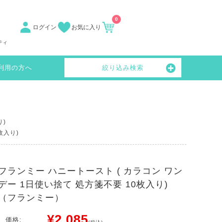
0
ログイン
お気に入り
ティ
利用の方へ
絞り込み検索
り)
枚入り)
フランミー ハニートースト ( カラコン ワン
デー 1日使い捨て 処方箋不要 10枚入り)
（フランミー）
¥2,085
価格: