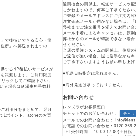
通関検査の関係上、転送サービスや配
しかねますので、何卒ご了承ください
ご登録のメールアドレスにご注文内容
注文確認メールが届かない場合は、「
弊社までご注文番号を添えてお問い合
メール未着によるキャンセルは、原則
弊社からのメールが確認できない場合
行」で後払いできる安心・簡
せください。
ご住所』へ郵送されますの
当店の受注システムの関係上、住所の
ご返信が無い場合、誠に勝手ながらキ
ご了承下さいますようお願い申し上げ
供するNP後払いサービスが
■配送日時指定は承れません。
権を譲渡します。ご利用限度
をクリックしてご確認下さい。
■海外発送は承っておりません。
ている場合は延滞事務手数料
お問い合わせ
レンズラボお客様窓口
月のご利用分をまとめて、翌月
チャットでのお問い合わせ：
チャッ
1ポイント、atoneのお買
メールでのお問い合わせ：
info@lens
お電話でのお問い合わせ：
0120-369-
TEL受付時間 10:00-17:00(土