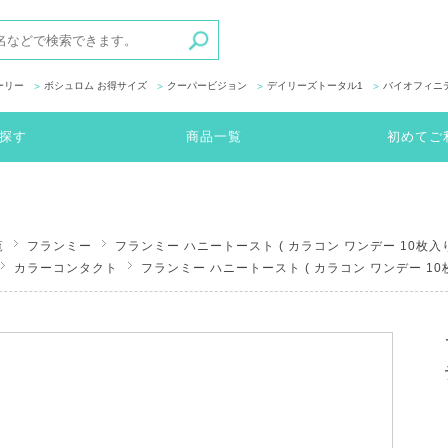
ーリー
ボシュロム お得サイズ
クーパービジョン
デイリーズトータル1
バイオフィニ
探す
商品一覧
初めてご
覧
フランミー
フランミー ハニートースト ( カラコン ワンデー 10枚入
カラーコンタクト
フランミー ハニートースト ( カラコン ワンデー 10