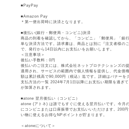
■PayPay
■Amazon Pay
＊第一便出荷時に決済となります。
■後払い(銀行・郵便局・コンビニ)決済
商品の到着を確認してから、「コンビニ」「郵便局」「銀
単な決済方法です。請求書は、商品とは別に『注文者様の
で、発行から14日以内にお支払いをお願いします。
＜注意事項＞
後払い手数料：0円
後払いのご注文には、株式会社ネットプロテクションズの提
適用され、サービスの範囲内で個人情報を提供し、代金債
額は累計残高で90,000円（税込）迄です。詳細はバナー
支払方法の一覧 2024年7月1日以降にお支払い期限を過ぎ
が加算されます。
■atone 翌月後払い（コンビニ）
atone (アトネ) は誰でもすぐに使える翌月払いです。今
にコンビニまたは口座振替でお支払いいただけます。200円で
い物に使えるお得なNPポイントが貯まります。
＜atoneについて＞