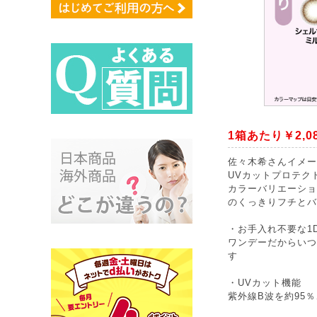
1箱あたり￥2,0
佐々木希さんイメージ
UVカットプロテク
カラーバリエーショ
のくっきりフチとバ
・お手入れ不要な1
ワンデーだからいつ
す
・UVカット機能
紫外線B波を約95