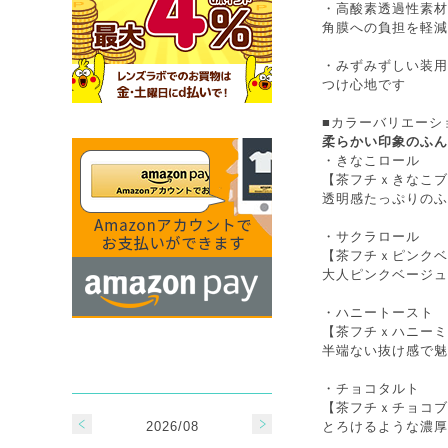
・高酸素透過性素材
角膜への負担を軽減
・みずみずしい装用
つけ心地です
■カラーバリエーシ
柔らかい印象のふん
・
きなこロール
【茶フチｘきなこブ
透明感たっぷりのふ
・
サクラロール
【茶フチｘピンクベ
大人ピンクベージュ
・
ハニートースト
【茶フチｘハニーミ
半端ない抜け感で魅
・
チョコタルト
【茶フチｘチョコブ
2026/08
とろけるような濃厚