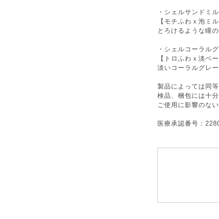
・
シェルサンドミル
【モチふわｘ泡ミル
とろけるような瞳の
・
シェルコーラルグ
【トロふわｘ淡ベー
淡いコーラルグレー
製品によっては同等
検品、梱包には十分
ご使用に影響のない
医療承認番号：22800