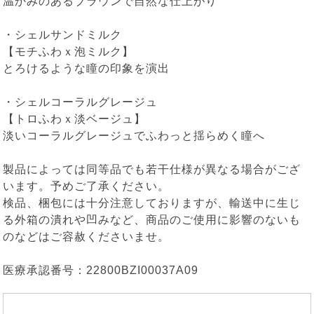
温かみのあるブラウンで自然な仕上がり
・
シェルサンドミルク
【モチふわｘ泡ミルク】
とろけるような瞳の印象を演出
・
シェルコーラルグレージュ
【トロふわｘ淡ベージュ】
淡いコーラルグレージュでふわっと揺らめく瞳へ
製品によっては同等品でも若干仕様が異なる場合がござ
います。予めご了承ください。
検品、梱包には十分注意しておりますが、輸送中に生じ
る外箱の潰れや凹みなど、商品のご使用に影響のないも
のなどはご容赦くださいませ。
医療承認番号：22800BZI00037A09