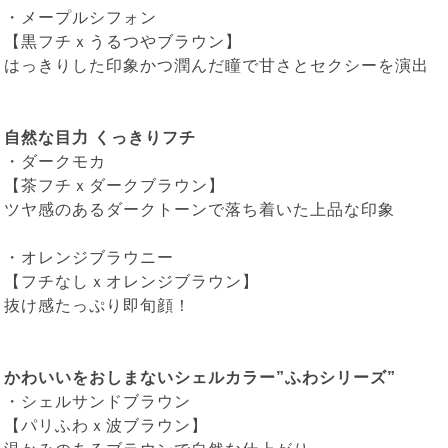
・
メープルシフォン
【黒フチｘうるつやブラウン】
はっきりした印象かつ潤んだ瞳で甘さとセクシーを演出
自然な目力 くっきりフチ
・
ダークモカ
【茶フチｘダークブラウン】
ツヤ感のあるダークトーンで落ち着いた上品な印象
・
オレンジブラウニー
【フチなしｘオレンジブラウン】
抜け感たっぷり即旬顔！
かわいいをおしまないシェルカラー”ふわシリーズ”
・
シェルサンドブラウン
【パリふわｘ波ブラウン】