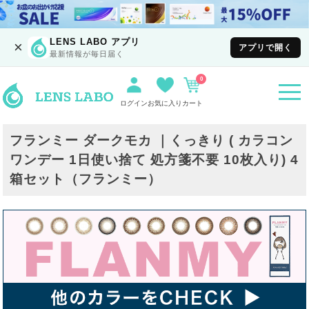
LENS LABO アプリ
×
アプリで開く
最新情報が毎日届く
0
togg
navi
ログイン
お気に入り
カート
フランミー ダークモカ ｜くっきり ( カラコン
ワンデー 1日使い捨て 処方箋不要 10枚入り) 4
箱セット（フランミー）