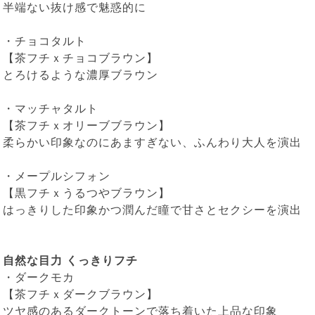
半端ない抜け感で魅惑的に
・
チョコタルト
【茶フチｘチョコブラウン】
とろけるような濃厚ブラウン
・
マッチャタルト
【茶フチｘオリーブブラウン】
柔らかい印象なのにあますぎない、ふんわり大人を演出
・
メープルシフォン
【黒フチｘうるつやブラウン】
はっきりした印象かつ潤んだ瞳で甘さとセクシーを演出
自然な目力 くっきりフチ
・
ダークモカ
【茶フチｘダークブラウン】
ツヤ感のあるダークトーンで落ち着いた上品な印象