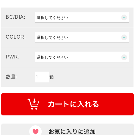
BC/DIA:
COLOR:
PWR:
数量:
箱