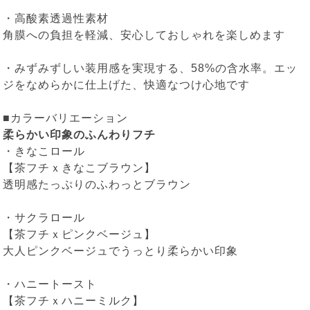
・高酸素透過性素材
角膜への負担を軽減、安心しておしゃれを楽しめます
・みずみずしい装用感を実現する、58%の含水率。エッ
ジをなめらかに仕上げた、快適なつけ心地です
■カラーバリエーション
柔らかい印象のふんわりフチ
・
きなこロール
【茶フチｘきなこブラウン】
透明感たっぷりのふわっとブラウン
・
サクラロール
【茶フチｘピンクベージュ】
大人ピンクベージュでうっとり柔らかい印象
・
ハニートースト
【茶フチｘハニーミルク】