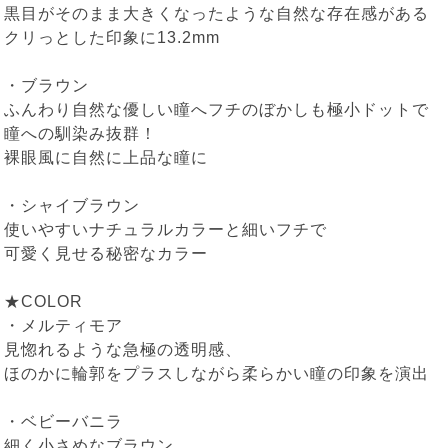
黒目がそのまま大きくなったような自然な存在感がある
クリっとした印象に13.2mm
・ブラウン
ふんわり自然な優しい瞳へフチのぼかしも極小ドットで
瞳への馴染み抜群！
裸眼風に自然に上品な瞳に
・シャイブラウン
使いやすいナチュラルカラーと細いフチで
可愛く見せる秘密なカラー
★COLOR
・メルティモア
見惚れるような急極の透明感、
ほのかに輪郭をプラスしながら柔らかい瞳の印象を演出
・ベビーバニラ
細く小さめなブラウン、