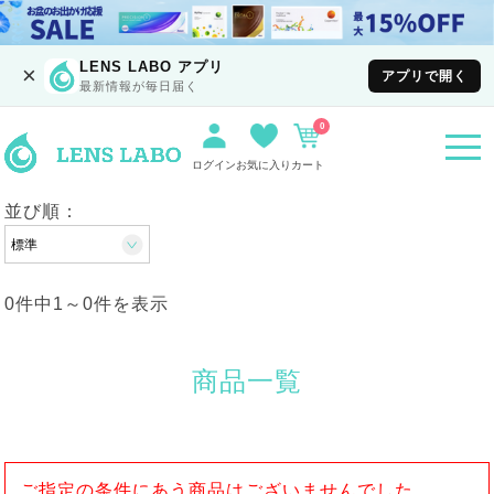
LENS LABO アプリ
×
アプリで開く
最新情報が毎日届く
0
togg
navi
ログイン
お気に入り
カート
並び順：
0件中
1
～
0
件を表示
商品一覧
ご指定の条件にあう商品はございませんでした。