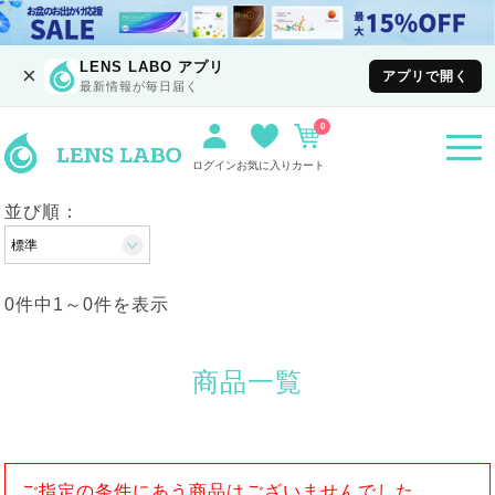
LENS LABO アプリ
×
アプリで開く
最新情報が毎日届く
0
togg
navi
ログイン
お気に入り
カート
並び順：
0件中
1
～
0
件を表示
商品一覧
ご指定の条件にあう商品はございませんでした。