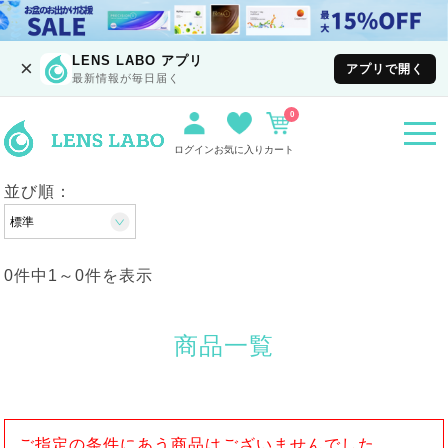
LENS LABO アプリ
×
アプリで開く
最新情報が毎日届く
0
togg
navi
ログイン
お気に入り
カート
並び順：
0件中
1
～
0
件を表示
商品一覧
ご指定の条件にあう商品はございませんでした。