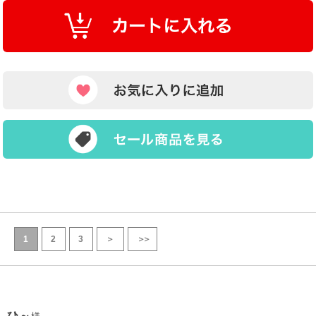
1
2
3
＞
＞＞
ひ～