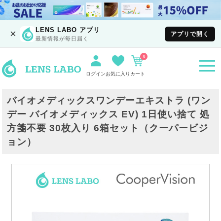
LENS LABO アプリ
×
アプリで開く
最新情報が毎日届く
0
togg
navi
ログイン
お気に入り
カート
バイオメディックスワンデーエキストラ (ワン
デー バイオメディックス EV) 1日使い捨て 処
方箋不要 30枚入り 6箱セット（クーパービジ
ョン）