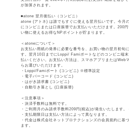
が加算されます。
■atone 翌月後払い（コンビニ）
atone (アトネ) は誰でもすぐに使える翌月払いです。今
にコンビニまたは口座振替でお支払いいただけます。200円で
い物に使えるお得なNPポイントが貯まります。
＜atoneについて＞
お支払い用紙の発券に必要な番号を、お買い物の翌月初旬
す。翌月10日までにLoppi/ Famiポートなどのコンビニ
払いください。お支払い方法は、スマホアプリまたはWeb
らお選びいただけます。
・Loppi/Famiポート (コンビニ) ※標準設定
・電子バーコード (コンビニ)
・はがき請求書 (コンビニ)
・自動引き落とし (口座振替)
＜注意事項＞
・決済手数料は無料です。
・ご利用月のみ請求手数料209円(税込)が発生いたします。 
・支払期限日は支払い方法によって異なります。
・代金は株式会社ネットプロテクションズの
会員規約
に基
ます。