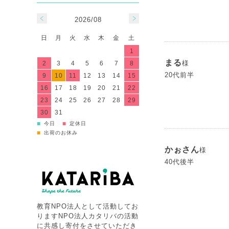
2026/08
日
月
火
水
木
金
土
1
まる
様
2
3
4
5
6
7
8
20代前半
9
10
11
12
13
14
15
16
17
18
19
20
21
22
23
24
25
26
27
28
29
30
31
■
■
今日
定休日
■
出荷のお休み
かぉさん
様
40代後半
教育NPO法人として活動してお
りますNPO法人カタリバの活動
に共感し寄付をさせていただき