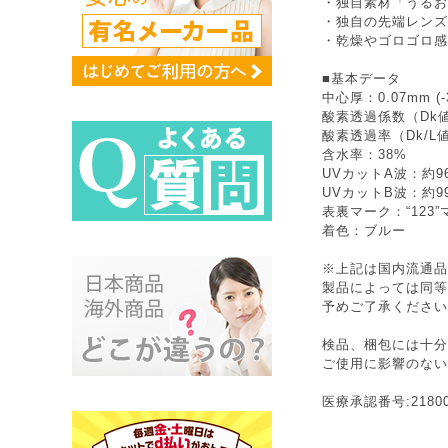
・独自素材「うるお
・独自の先端レンズ
・乾燥やゴロゴロ感
■基本データ
中心厚：0.07mm (-
酸素透過係数（Dk値
酸素透過率（Dk/L値
含水率：38%
UVカットA波：約9
UVカットB波：約9
表裏マーク：“123”
着色：ブルー
※上記は国内流通品
製品によっては同等
予めご了承ください
検品、梱包には十分
ご使用に影響のない
医療承認番号:21800B