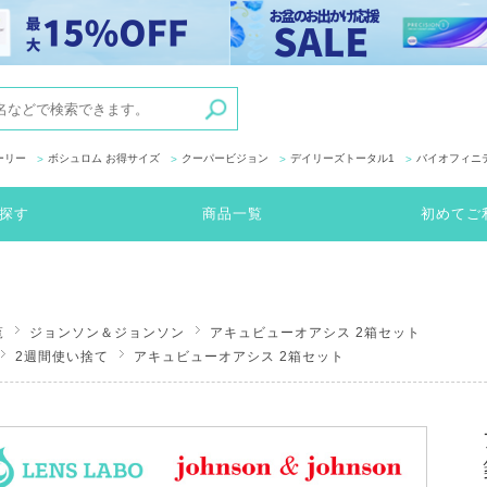
ーリー
ボシュロム お得サイズ
クーパービジョン
デイリーズトータル1
バイオフィニ
探す
商品一覧
初めてご
覧
ジョンソン＆ジョンソン
アキュビューオアシス 2箱セット
2週間使い捨て
アキュビューオアシス 2箱セット