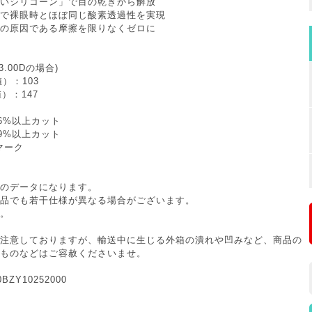
いシリコーン」で目の乾きから解放
で裸眼時とほぼ同じ酸素透過性を実現
の原因である摩擦を限りなくゼロに
3.00Dの場合)
）：103
）：147
6%以上カット
9%以上カット
マーク
のデータになります。
品でも若干仕様が異なる場合がございます。
。
注意しておりますが、輸送中に生じる外箱の潰れや凹みなど、商品の
ものなどはご容赦くださいませ。
ZY10252000