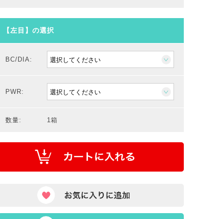
【左目】の選択
BC/DIA:
PWR:
数量:
1箱