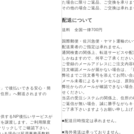
た場合に限りご返品、ご交換を承りま
その他の場合ご返品、ご交換は承れま
配送について
送料 全国一律700円
国際郵便・佐川急便・ヤマト運輸のい
配送業者のご指定は承れません。
通関検査の関係上、転送サービスや配
しかねますので、何卒ご了承ください
ご登録のメールアドレスにご注文内容
注文確認メールが届かない場合は、「
弊社までご注文番号を添えてお問い合
メール未着によるキャンセルは、原則
弊社からのメールが確認できない場合
行」で後払いできる安心・簡
せください。
ご住所』へ郵送されますの
当店の受注システムの関係上、住所の
ご返信が無い場合、誠に勝手ながらキ
ご了承下さいますようお願い申し上げ
供するNP後払いサービスが
■配送日時指定は承れません。
権を譲渡します。ご利用限度
をクリックしてご確認下さい。
■海外発送は承っておりません。
ている場合は延滞事務手数料