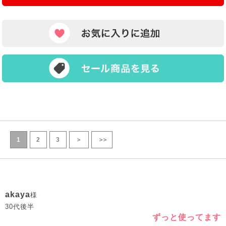
1
2
3
＞
＞＞
akaya
様
30代後半
ずっと使ってます