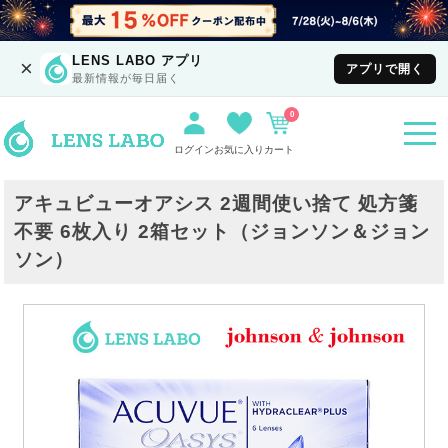
LENS LABO アプリ
×
アプリで開く
最新情報が毎日届く
0
togg
navi
ログイン
お気に入り
カート
アキュビューオアシス 2週間使い捨て 処方箋
不要 6枚入り 2箱セット（ジョンソン＆ジョン
ソン）