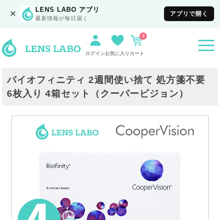
LENS LABO アプリ
×
アプリで開く
最新情報が毎日届く
0
togg
navi
ログイン
お気に入り
カート
バイオフィニティ 2週間使い捨て 処方箋不要
6枚入り 4箱セット（クーパービジョン）