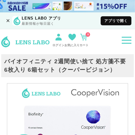
LENS LABO アプリ
×
アプリで開く
最新情報が毎日届く
0
togg
navi
ログイン
お気に入り
カート
バイオフィニティ 2週間使い捨て 処方箋不要
6枚入り 6箱セット（クーパービジョン）