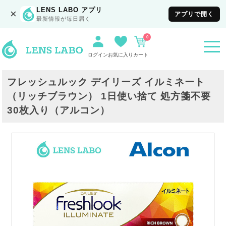
LENS LABO アプリ
×
アプリで開く
最新情報が毎日届く
0
togg
navi
ログイン
お気に入り
カート
フレッシュルック デイリーズ イルミネート
（リッチブラウン） 1日使い捨て 処方箋不要
30枚入り（アルコン）