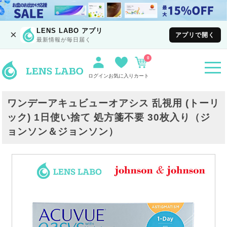
LENS LABO アプリ
×
アプリで開く
最新情報が毎日届く
0
togg
navi
ログイン
お気に入り
カート
ワンデーアキュビューオアシス 乱視用 (トーリ
ック) 1日使い捨て 処方箋不要 30枚入り（ジ
ョンソン＆ジョンソン）