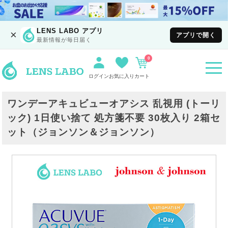
LENS LABO アプリ
×
アプリで開く
最新情報が毎日届く
0
togg
navi
ログイン
お気に入り
カート
ワンデーアキュビューオアシス 乱視用 (トーリ
ック) 1日使い捨て 処方箋不要 30枚入り 2箱セ
ット（ジョンソン＆ジョンソン）