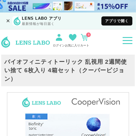
LENS LABO アプリ
×
アプリで開く
最新情報が毎日届く
0
togg
navi
ログイン
お気に入り
カート
バイオフィニティトーリック 乱視用 2週間使
い捨て 6枚入り 4箱セット（クーパービジョ
ン）