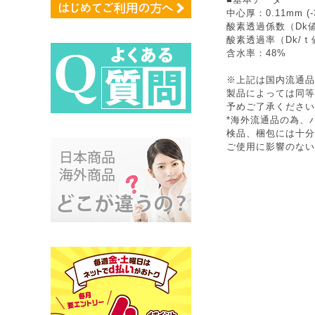
中心厚：0.11mm (-
酸素透過係数（Dk値
酸素透過率（Dk/ｔ
含水率：48%
※上記は国内流通品
製品によっては同等
予めご了承ください
*海外流通品の為、
検品、梱包には十分
ご使用に影響のない