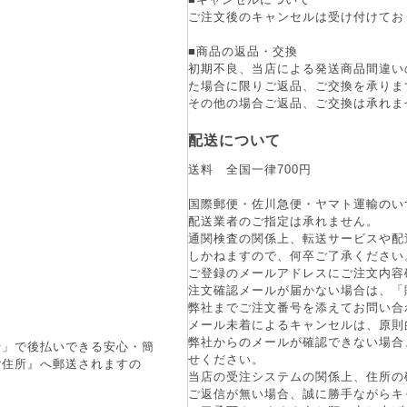
ご注文後のキャンセルは受け付けてお
■商品の返品・交換
初期不良、当店による発送商品間違い
た場合に限りご返品、ご交換を承りま
その他の場合ご返品、ご交換は承れま
配送について
送料 全国一律700円
国際郵便・佐川急便・ヤマト運輸のい
配送業者のご指定は承れません。
通関検査の関係上、転送サービスや配
しかねますので、何卒ご了承ください
ご登録のメールアドレスにご注文内容
注文確認メールが届かない場合は、「
弊社までご注文番号を添えてお問い合
メール未着によるキャンセルは、原則
弊社からのメールが確認できない場合
行」で後払いできる安心・簡
せください。
ご住所』へ郵送されますの
当店の受注システムの関係上、住所の
ご返信が無い場合、誠に勝手ながらキ