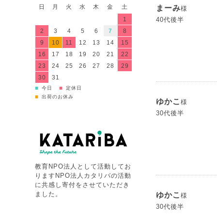
日
月
火
水
木
金
土
まーみ
様
1
40代後半
2
3
4
5
6
7
8
9
10
11
12
13
14
15
16
17
18
19
20
21
22
23
24
25
26
27
28
29
30
31
■
■
今日
定休日
■
出荷のお休み
ゆかこ
様
30代後半
教育NPO法人として活動してお
りますNPO法人カタリバの活動
に共感し寄付をさせていただき
ました。
ゆかこ
様
30代後半