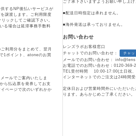
ご了承下さいますようお願い申し上げ
供するNP後払いサービスが
■配送日時指定は承れません。
権を譲渡します。ご利用限度
をクリックしてご確認下さい。
■海外発送は承っておりません。
ている場合は延滞事務手数料
お問い合わせ
レンズラボお客様窓口
月のご利用分をまとめて、翌月
チャットでのお問い合わせ：
チャッ
1ポイント、atoneのお買
メールでのお問い合わせ：
info@lens
お電話でのお問い合わせ：
0120-369-
TEL受付時間 10:00-17:00(土
インターネットでのご注文は24時間受
にメールでご案内いたしま
端末から払込票を発券してお支
定休日および営業時間外にいただいた
マイページで次のいずれかか
ります。あらかじめご了承ください。