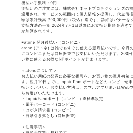
後払い手数料：0円
後払いのご注文には、株式会社ネットプロテクションズの提
適用され、サービスの範囲内で個人情報を提供し、代金債
額は累計残高で90,000円（税込）迄です。詳細はバナー
支払方法の一覧 2024年7月1日以降にお支払い期限を過ぎ
が加算されます。
■atone 翌月後払い（コンビニ）
atone (アトネ) は誰でもすぐに使える翌月払いです。今
にコンビニまたは口座振替でお支払いいただけます。200円で
い物に使えるお得なNPポイントが貯まります。
＜atoneについて＞
お支払い用紙の発券に必要な番号を、お買い物の翌月初旬
す。翌月10日までにLoppi/ Famiポートなどのコンビニ
払いください。お支払い方法は、スマホアプリまたはWeb
らお選びいただけます。
・Loppi/Famiポート (コンビニ) ※標準設定
・電子バーコード (コンビニ)
・はがき請求書 (コンビニ)
・自動引き落とし (口座振替)
＜注意事項＞
・決済手数料は無料です。