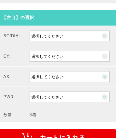
【左目】の選択
BC/DIA:
CY:
AX:
PWR:
数量:
3箱