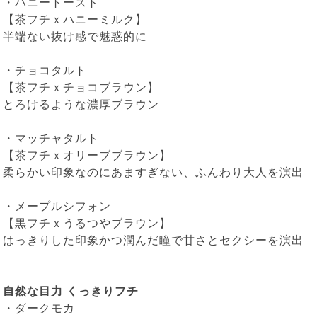
・
ハニートースト
【茶フチｘハニーミルク】
半端ない抜け感で魅惑的に
・
チョコタルト
【茶フチｘチョコブラウン】
とろけるような濃厚ブラウン
・
マッチャタルト
【茶フチｘオリーブブラウン】
柔らかい印象なのにあますぎない、ふんわり大人を演出
・
メープルシフォン
【黒フチｘうるつやブラウン】
はっきりした印象かつ潤んだ瞳で甘さとセクシーを演出
自然な目力 くっきりフチ
・
ダークモカ