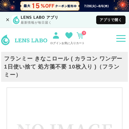
LENS LABO アプリ
×
アプリで開く
最新情報が毎日届く
0
togg
navi
ログイン
お気に入り
カート
フランミー きなこロール ( カラコン ワンデー
1日使い捨て 処方箋不要 10枚入り )（フラン
ミー）