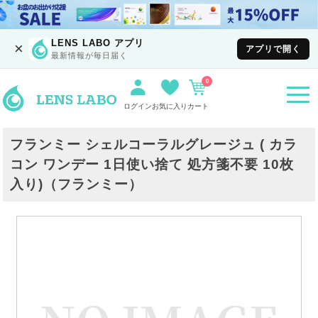
LENS LABO アプリ
×
アプリで開く
最新情報が毎日届く
0
togg
navi
ログイン
お気に入り
カート
フランミー シェルコーラルグレージュ ( カラ
コン ワンデー 1日使い捨て 処方箋不要 10枚
入り)（フランミー）