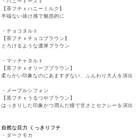
・
ハニートースト
【茶フチｘハニーミルク】
半端ない抜け感で魅惑的に
・
チョコタルト
【茶フチｘチョコブラウン】
とろけるような濃厚ブラウン
・
マッチャタルト
【茶フチｘオリーブブラウン】
柔らかい印象なのにあますぎない、ふんわり大人を演出
・
メープルシフォン
【黒フチｘうるつやブラウン】
はっきりした印象かつ潤んだ瞳で甘さとセクシーを演出
自然な目力 くっきりフチ
・
ダークモカ