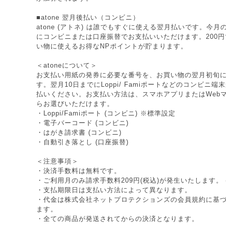
■atone 翌月後払い（コンビニ）
atone (アトネ) は誰でもすぐに使える翌月払いです。今
にコンビニまたは口座振替でお支払いいただけます。200円で
い物に使えるお得なNPポイントが貯まります。
＜atoneについて＞
お支払い用紙の発券に必要な番号を、お買い物の翌月初旬
す。翌月10日までにLoppi/ Famiポートなどのコンビニ
払いください。お支払い方法は、スマホアプリまたはWeb
らお選びいただけます。
・Loppi/Famiポート (コンビニ) ※標準設定
・電子バーコード (コンビニ)
・はがき請求書 (コンビニ)
・自動引き落とし (口座振替)
＜注意事項＞
・決済手数料は無料です。
・ご利用月のみ請求手数料209円(税込)が発生いたします。 
・支払期限日は支払い方法によって異なります。
・代金は株式会社ネットプロテクションズの
会員規約
に基
ます。
・全ての商品が発送されてからの決済となります。