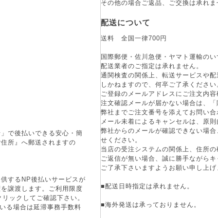
その他の場合ご返品、ご交換は承れま
配送について
送料 全国一律700円
国際郵便・佐川急便・ヤマト運輸のい
配送業者のご指定は承れません。
通関検査の関係上、転送サービスや配
しかねますので、何卒ご了承ください
ご登録のメールアドレスにご注文内容
注文確認メールが届かない場合は、「
弊社までご注文番号を添えてお問い合
メール未着によるキャンセルは、原則
弊社からのメールが確認できない場合
行」で後払いできる安心・簡
せください。
ご住所』へ郵送されますの
当店の受注システムの関係上、住所の
ご返信が無い場合、誠に勝手ながらキ
ご了承下さいますようお願い申し上げ
供するNP後払いサービスが
■配送日時指定は承れません。
権を譲渡します。ご利用限度
をクリックしてご確認下さい。
■海外発送は承っておりません。
ている場合は延滞事務手数料