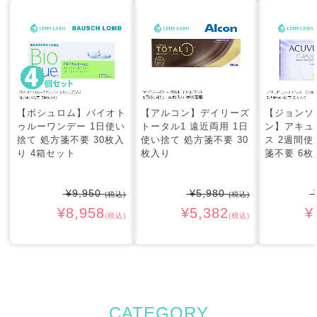
【ボシュロム】バイオト
【アルコン】デイリーズ
【ジョンソ
ゥルーワンデー 1日使い
トータル1 遠近両用 1日
ン】アキュ
捨て 処方箋不要 30枚入
使い捨て 処方箋不要 30
ス 2週間使
り 4箱セット
枚入り
箋不要 6枚
¥9,950
¥5,980
¥
(税込)
(税込)
¥8,958
¥5,382
¥
(税込)
(税込)
CATEGORY