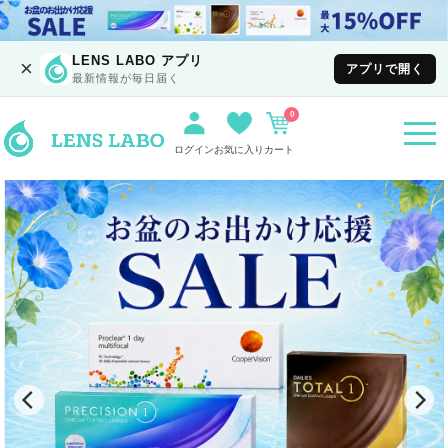
LENS LABO アプリ
×
アプリで開く
最新情報が毎日届く
0
togg
navi
ログイン
お気に入り
カート